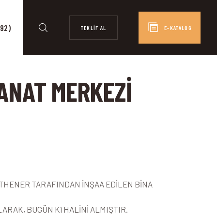
92)
TEKLİF AL
E-KATALOG
SANAT MERKEZİ
TTHENER TARAFINDAN İNŞAA EDİLEN BİNA
ARAK, BUGÜN Ki HALİNİ ALMIŞTIR.