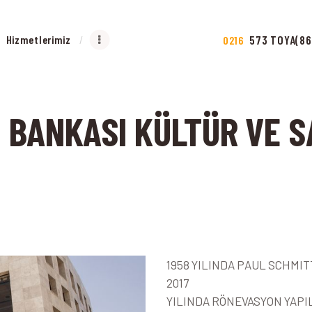
NA SAYFA
Hizmetlerimiz
573 TOYA(86
0216
HAKKIMIZDA
IZMETLERIMIZ
İ BANKASI KÜLTÜR VE 
PROJELER
LETIŞIM
1958 YILINDA PAUL SCHMI
2017
YILINDA RÖNEVASYON YAPIL